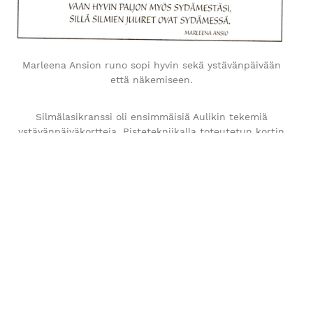
Marleena Ansion runo sopi hyvin sekä ystävänpäivään
että näkemiseen.
Silmälasikranssi oli ensimmäisiä Aulikin tekemiä
ystävänpäiväkortteja. Pistetekniikalla toteutetun kortin
tekemiseen kului monta viikkoa.
Vuoden 2002 kortissa touhusivat Pekka-possu Mirva-
ankka ja Arvi-koira, silloiset optikkomme.
Ystävyys ylitti rajat karhujen ja pupujen välillä.
Vuoden 2007 ystävänpäiväkortissa taiteilija Musti tuunasi
ystävänpäivän kunniaksi kehyksiä.