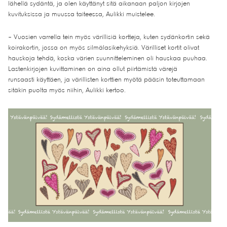
lähellä sydäntä, ja olen käyttänyt sitä aikanaan paljon kirjojen
kuvituksissa ja muussa taiteessa, Aulikki muistelee.
– Vuosien varrella tein myös värillisiä kortteja, kuten sydänkortin sekä
koirakortin, jossa on myös silmälasikehyksiä. Värilliset kortit olivat
hauskoja tehdä, koska värien suunnitteleminen oli hauskaa puuhaa.
Lastenkirjojen kuvittaminen on aina ollut piirtämistä värejä
runsaasti käyttäen, ja värillisten korttien myötä pääsin toteuttamaan
sitäkin puolta myös niihin, Aulikki kertoo.