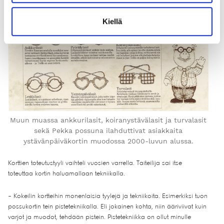
aforismeja, Pekka jatkaa.
Kiellä
Muun muassa ankkurilasit, koiranystävälasit ja turvalasit
sekä Pekka possuna ilahduttivat asiakkaita
ystävänpäiväkortin muodossa 2000-luvun alussa.
Korttien toteutustyyli vaihteli vuosien varrella. Taiteilija sai itse
toteuttaa kortin haluamallaan tekniikalla.
– Kokeilin kortteihin monenlaisia tyylejä ja tekniikoita. Esimerkiksi tuon
possukortin tein pistetekniikalla. Eli jokainen kohta, niin ääriviivat kuin
varjot ja muodot, tehdään pistein. Pistetekniikka on ollut minulle