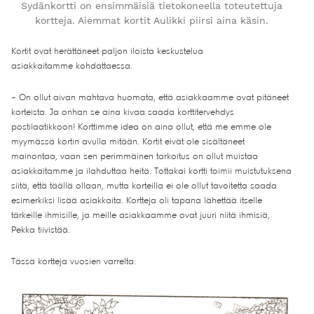
Sydänkortti on ensimmäisiä tietokoneella toteutettuja
kortteja. Aiemmat kortit Aulikki piirsi aina käsin.
Kortit ovat herättäneet paljon iloista keskustelua
asiakkaitamme kohdattaessa.
– On ollut aivan mahtava huomata, että asiakkaamme ovat pitäneet
korteista. Ja onhan se aina kivaa saada korttitervehdys
postilaatikkoon! Korttimme idea on aina ollut, että me emme ole
myymässä kortin avulla mitään. Kortit eivät ole sisältäneet
mainontaa, vaan sen perimmäinen tarkoitus on ollut muistaa
asiakkaitamme ja ilahduttaa heitä. Tottakai kortti toimii muistutuksena
siitä, että täällä ollaan, mutta korteilla ei ole ollut tavoitetta saada
esimerkiksi lisää asiakkaita. Kortteja oli tapana lähettää itselle
tärkeille ihmisille, ja meille asiakkaamme ovat juuri niitä ihmisiä,
Pekka tiivistää.
Tässä kortteja vuosien varrelta: