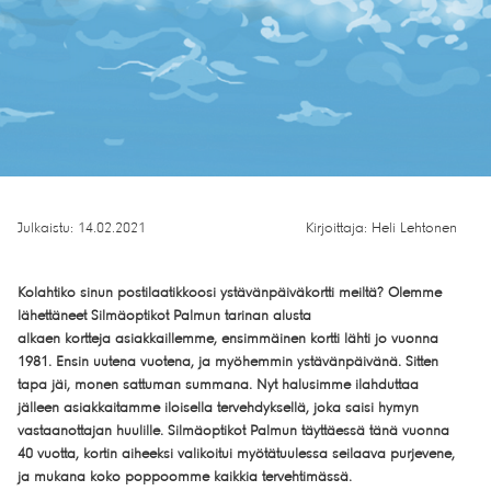
Julkaistu: 14.02.2021
Kirjoittaja: Heli Lehtonen
Kolahtiko sinun postilaatikkoosi ystävänpäiväkortti meiltä? Olemme
lähettäneet Silmäoptikot Palmun tarinan alusta
alkaen kortteja asiakkaillemme, ensimmäinen kortti lähti jo vuonna
1981. Ensin uutena vuotena, ja myöhemmin ystävänpäivänä. Sitten
tapa jäi, monen sattuman summana. Nyt halusimme ilahduttaa
jälleen asiakkaitamme iloisella tervehdyksellä, joka saisi hymyn
vastaanottajan huulille. Silmäoptikot Palmun täyttäessä tänä vuonna
40 vuotta, kortin aiheeksi valikoitui myötätuulessa seilaava purjevene,
ja mukana koko poppoomme kaikkia tervehtimässä.